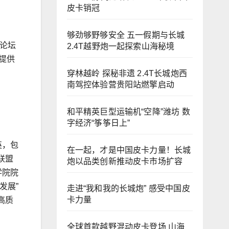
皮卡销冠
够劲够野够安全 五一假期与长城
题论坛
2.4T越野炮一起探索山海秘境
提供
穿林越岭 探秘非遗 2.4T长城炮西
南驾控体验营贵阳站燃擎启动
和平精英巨型运输机“空降”潍坊 数
字经济“筝筝日上”
英，包
在一起，才是中国皮卡力量！长城
联盟
炮以品类创新推动皮卡市场扩容
学院院
发展”
走进“我和我的长城炮” 感受中国皮
卡力量
高质
全球首款越野混动皮卡登场 山海