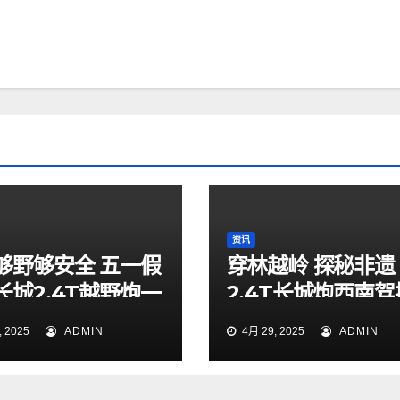
资讯
够野够安全 五一假
穿林越岭 探秘非遗
长城2.4T越野炮一
2.4T长城炮西南
索山海秘境
验营贵阳站燃擎启
 2025
ADMIN
4月 29, 2025
ADMIN