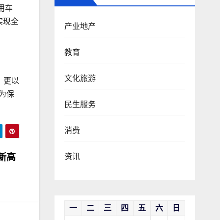
用车
实现全
产业地产
教育
文化旅游
，更以
为保
民生服务
消费
资讯
新高
一
二
三
四
五
六
日