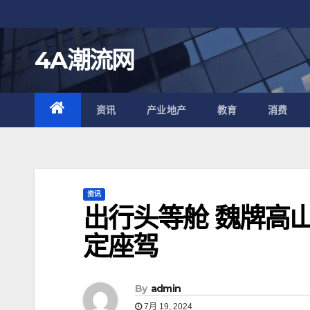
跳
至
内
4A潮流网
容
资讯
产业地产
教育
消费
资讯
出行头等舱 魏牌高
定座驾
By
admin
7月 19, 2024