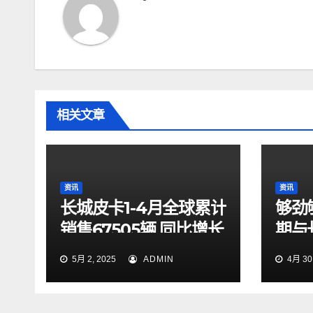
航
相关文章
资讯
资讯
长城皮卡1-4月全球累计
够劲
销售67505辆 同比增长
期与
9.7% 蝉联中国皮卡销
起探
5月 2, 2025
ADMIN
4月 30,
冠