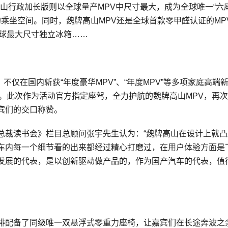
高山行政加长版则以全球量产MPV中尺寸最大，成为全球唯一“六
的乘坐空间。同时，魏牌高山MPV还是全球首款零甲醛认证的MP
全球最大尺寸独立冰箱……
不仅在国内斩获“年度豪华MPV”、“年度MPV”等多项家庭高端
。此次作为活动官方指定座驾，全力护航的魏牌高山MPV，再
宾们的交口称赞。
总裁读书会》栏目总顾问张宇先生认为：“魏牌高山在设计上就凸
车内每一个细节看的出来都经过精心打磨过，在用户体验方面是
发展的代表，是以创新驱动做产品的，作为国产汽车的代表，值
排配备了同级唯一双悬浮式零重力座椅，让嘉宾们在长途奔波之