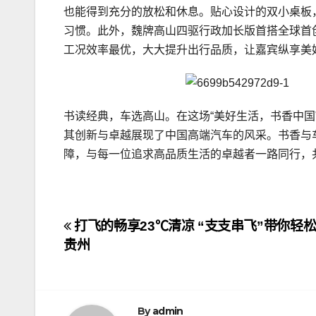
也能得到充分的放松和休息。贴心设计的双小桌板
习
惯。此外，魏牌高山四驱行政加长版首搭全球首创
工况效率最优，大大提升出行品质，让嘉宾纵享美
书读经典，车选高山。在这场“美好生活，书香中国
其创新与卓越展现了中国高端汽车的风采。书香与
障，与每一位追求高品质生活的卓越者一路同行，
文
打飞的畅享23℃清凉 “支支串飞”带你轻
贵州
章
导
By
admin