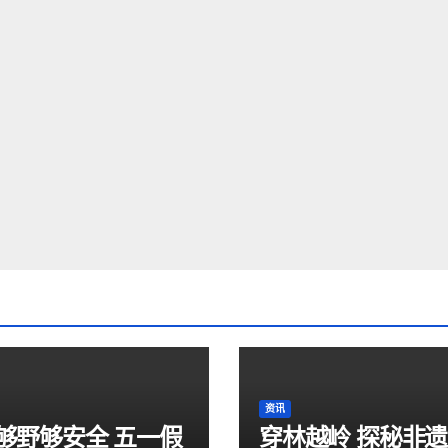
资讯
够野够安全 五一假
穿林越岭 探秘非遗