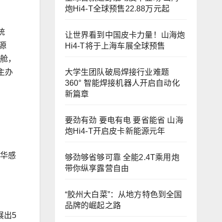
炮Hi4-T全球预售22.88万元起
统
让世界看到中国皮卡力量！山海炮
源
Hi4-T将于上海车展全球预售
等舱，
大学生团队破局焊接行业难题
主办
360° 智能焊接机器人开启自动化
新篇章
要劲有劲 要电有电 要省能省 山海
炮Hi4-T开启皮卡新能源元年
豪华感
够劲够省够可靠 全能2.4T乘用炮
带你纵享露营自由
“胶州大白菜”：从地方特色到全国
品牌的崛起之路
展出5