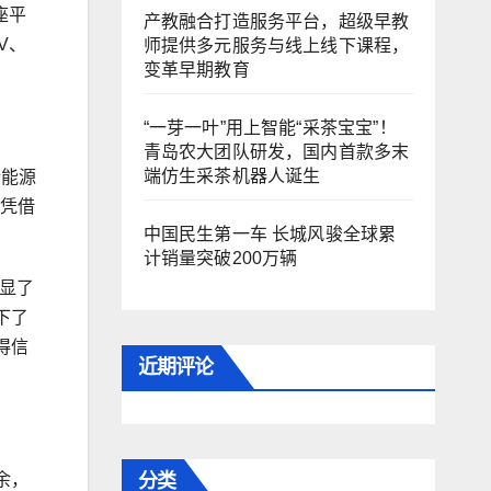
座平
产教融合打造服务平台，超级早教
V、
师提供多元服务与线上线下课程，
变革早期教育
“一芽一叶”用上智能“采茶宝宝”！
青岛农大团队研发，国内首款多末
端仿生采茶机器人诞生
新能源
次凭借
中国民生第一车 长城风骏全球累
计销量突破200万辆
显了
下了
得信
近期评论
分类
余，