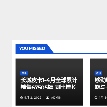
YOU MISSED
资讯
资讯
长城皮卡1-4月全球累计
够劲
销售67505辆 同比增长
期与
9.7% 蝉联中国皮卡销
起探
5月 2, 2025
ADMIN
4月 3
冠