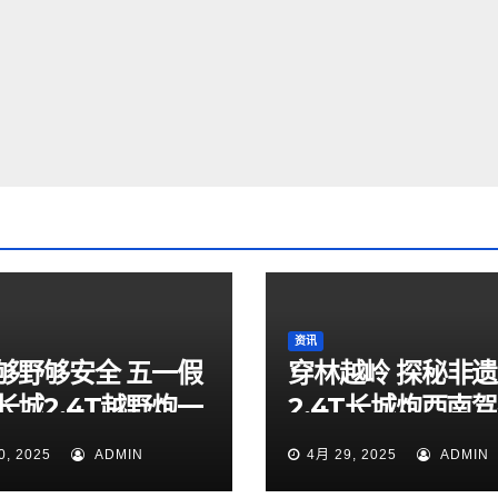
资讯
够野够安全 五一假
穿林越岭 探秘非遗
长城2.4T越野炮一
2.4T长城炮西南
索山海秘境
验营贵阳站燃擎启
0, 2025
ADMIN
4月 29, 2025
ADMIN