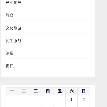
产业地产
教育
文化旅游
民生服务
消费
资讯
一
二
三
四
五
六
日
1
2