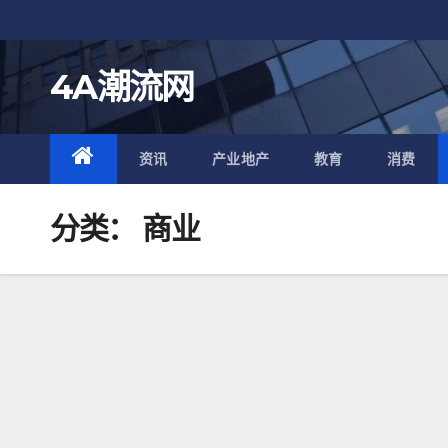
跳
至
内
4A潮流网
容
资讯
产业地产
教育
消费
分类：
商业