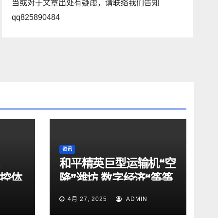
当或对于文章出处有疑虑，请联络我们告知
qq825890484
资讯
和平精英巨型运输机“空
驾控体
降”潍坊 数字经济“筝筝
动
日上”
4月 27, 2025
ADMIN