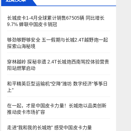
长城皮卡1-4月全球累计销售67505辆 同比增长
9.7% 蝉联中国皮卡销冠
够劲够野够安全 五一假期与长城2.4T越野炮一起
探索山海秘境
穿林越岭 探秘非遗 2.4T长城炮西南驾控体验营贵
阳站燃擎启动
和平精英巨型运输机“空降”潍坊 数字经济“筝筝日
上”
在一起，才是中国皮卡力量！长城炮以品类创新
推动皮卡市场扩容
走进“我和我的长城炮” 感受中国皮卡力量