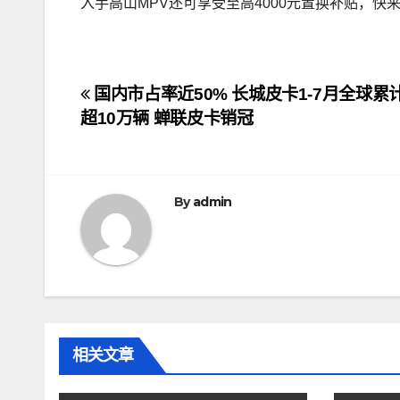
入手高山MPV还可享受至高4000元置换补贴，快来G
文
国内市占率近50% 长城皮卡1-7月全球累
超10万辆 蝉联皮卡销冠
章
导
航
By
admin
相关文章