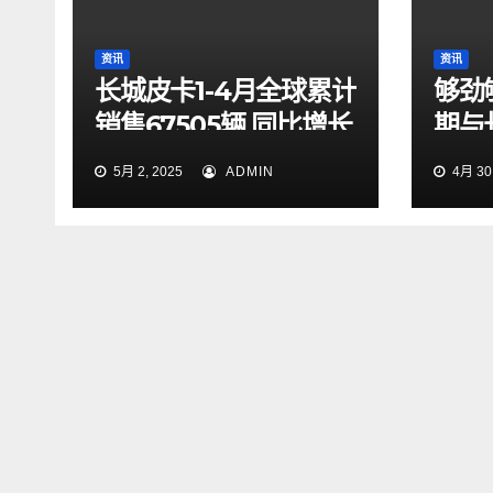
资讯
资讯
长城皮卡1-4月全球累计
够劲
销售67505辆 同比增长
期与
9.7% 蝉联中国皮卡销
起探
5月 2, 2025
ADMIN
4月 30,
冠