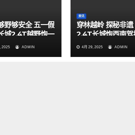
资讯
够野够安全 五一假
穿林越岭 探秘非遗
长城2.4T越野炮一
2.4T长城炮西南
索山海秘境
验营贵阳站燃擎启
 2025
ADMIN
4月 29, 2025
ADMIN