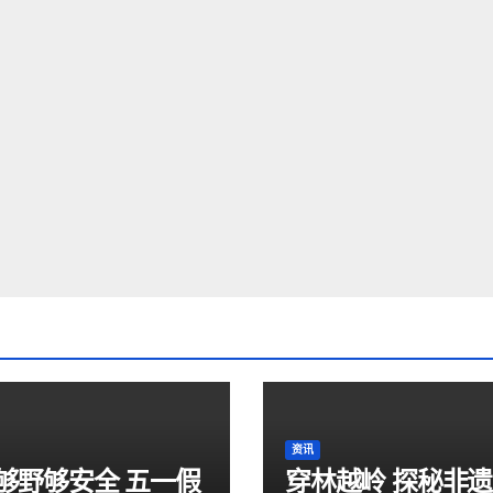
资讯
够野够安全 五一假
穿林越岭 探秘非遗