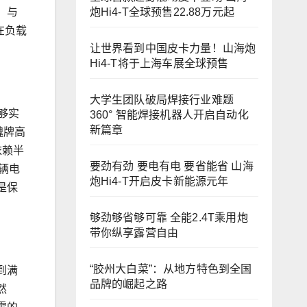
炮Hi4-T全球预售22.88万元起
，与
在负载
让世界看到中国皮卡力量！山海炮
Hi4-T将于上海车展全球预售
大学生团队破局焊接行业难题
够实
360° 智能焊接机器人开启自动化
新篇章
魏牌高
依赖半
要劲有劲 要电有电 要省能省 山海
辆电
炮Hi4-T开启皮卡新能源元年
是保
够劲够省够可靠 全能2.4T乘用炮
带你纵享露营自由
“胶州大白菜”：从地方特色到全国
到满
品牌的崛起之路
然