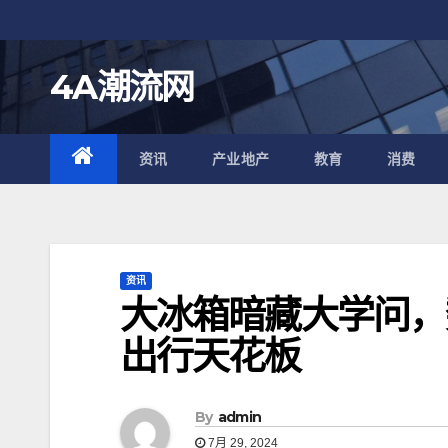
跳
至
内
4A潮流网
容
资讯
产业地产
教育
消费
资讯
大冰箱暗藏大学问，
出行天花板
By
admin
7月 29, 2024