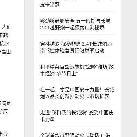
皮卡销冠
够劲够野够安全 五一假期与长城
，人们
2.4T越野炮一起探索山海秘境
来越
机冰
穿林越岭 探秘非遗 2.4T长城炮西
南驾控体验营贵阳站燃擎启动
牌高山
和平精英巨型运输机“空降”潍坊 数
字经济“筝筝日上”
在一起，才是中国皮卡力量！长城
炮以品类创新推动皮卡市场扩容
够满足
所应
走进“我和我的长城炮” 感受中国皮
卡力量
半导
全球首款越野混动皮卡登场 山海