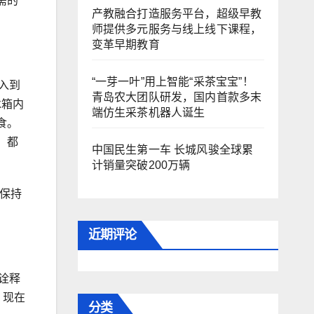
需的
产教融合打造服务平台，超级早教
师提供多元服务与线上线下课程，
变革早期教育
“一芽一叶”用上智能“采茶宝宝”！
入到
青岛农大团队研发，国内首款多末
冰箱内
端仿生采茶机器人诞生
食。
，都
中国民生第一车 长城风骏全球累
计销量突破200万辆
保持
近期评论
诠释
。现在
分类