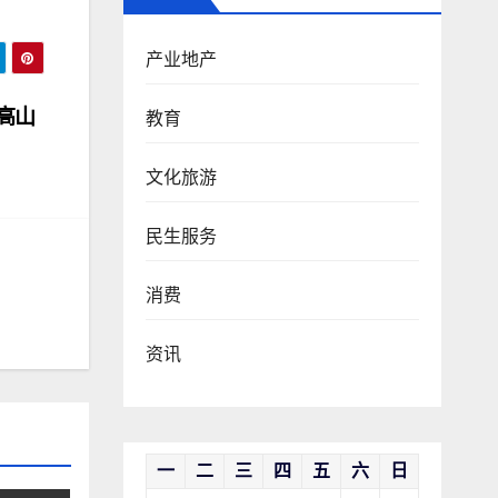
产业地产
高山
教育
文化旅游
民生服务
消费
资讯
一
二
三
四
五
六
日