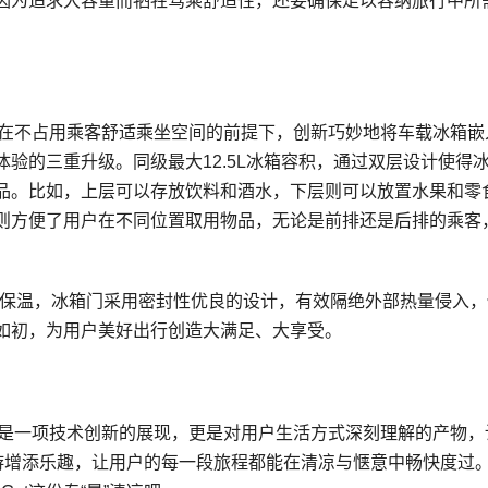
因为追求大容量而牺牲驾乘舒适性，还要确保足以容纳旅行中所
，在不占用乘客舒适乘坐空间的前提下，创新巧妙地将车载冰箱嵌
验的三重升级。同级最大12.5L冰箱容积，通过双层设计使得
品。比如，上层可以存放饮料和酒水，下层则可以放置水果和零
则方便了用户在不同位置取用物品，无论是前排还是后排的乘客
车保温，冰箱门采用密封性优良的设计，有效隔绝外部热量侵入，
如初，为用户美好出行创造大满足、大享受。
仅是一项技术创新的展现，更是对用户生活方式深刻理解的产物，
出游增添乐趣，让用户的每一段旅程都能在清凉与惬意中畅快度过