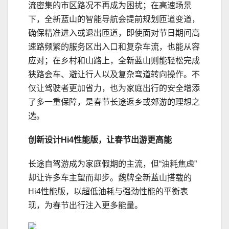
流密集的市区路况不再成为困扰；在高速场景
下，全新蓝山的智能导航会提前规划匝道变道，
确保精准进入或退出匝道，即使面对节日期间高
速路频繁的服务区出入口和复杂车流，也能从容
应对；在乡村和山路上，全新蓝山则能轻松完成
狭路会车、避让行人以及复杂弯道转向操作。不
仅让驾驶者更加省力，也为家庭出行的安全增添
了多一重保障，是春节长途返乡或郊游的理想之
选。
创新设计
Hi4性能版，
让春节出游更高能
长途自驾游成为家庭假期的主流，但“油耗焦虑”
却让许多车主望而却步。魏牌全新蓝山搭载的
Hi4性能版，以超低油耗与强劲性能的平衡表
现，为春节出行注入更多能量。