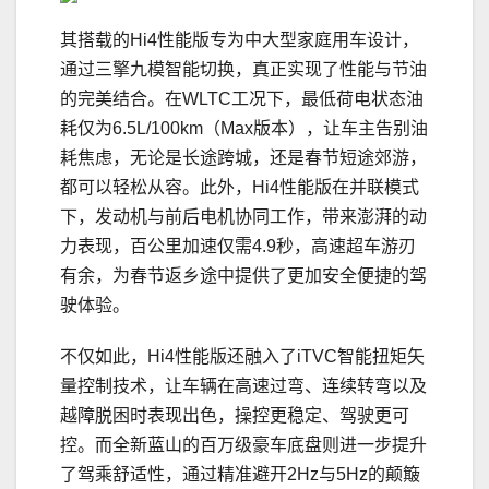
其搭载的Hi4性能版专为中大型家庭用车设计，
通过三擎九模智能切换，真正实现了性能与节油
的完美结合。在WLTC工况下，最低荷电状态油
耗仅为6.5L/100km（Max版本），让车主告别油
耗焦虑，无论是长途跨城，还是春节短途郊游，
都可以轻松从容。此外，Hi4性能版在并联模式
下，发动机与前后电机协同工作，带来澎湃的动
力表现，百公里加速仅需4.9秒，高速超车游刃
有余，为春节返乡途中提供了更加安全便捷的驾
驶体验。
不仅如此，Hi4性能版还融入了iTVC智能扭矩矢
量控制技术，让车辆在高速过弯、连续转弯以及
越障脱困时表现出色，操控更稳定、驾驶更可
控。而全新蓝山的百万级豪车底盘则进一步提升
了驾乘舒适性，通过精准避开2Hz与5Hz的颠簸