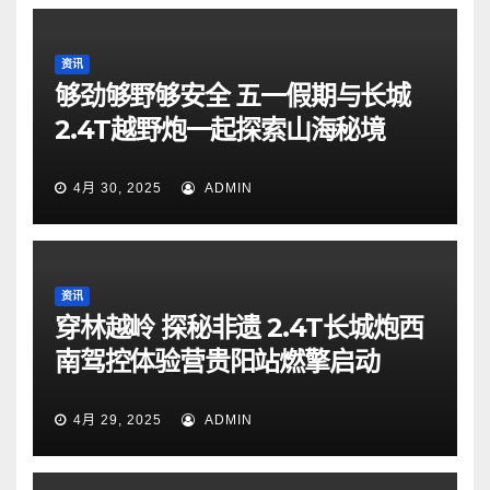
资讯
够劲够野够安全 五一假期与长城
2.4T越野炮一起探索山海秘境
4月 30, 2025
ADMIN
资讯
穿林越岭 探秘非遗 2.4T长城炮西
南驾控体验营贵阳站燃擎启动
4月 29, 2025
ADMIN