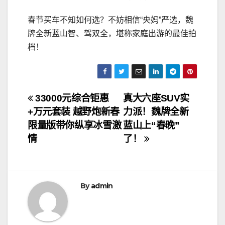
春节买车不知如何选？不妨相信“央妈”严选，魏
牌全新蓝山智、驾双全，堪称家庭出游的最佳拍
档！
文
33000元综合钜惠
真大六座SUV实
+万元套装 越野炮新春
力派！魏牌全新
章
限量版带你纵享冰雪激
蓝山上“春晚”
导
情
了！
航
By
admin