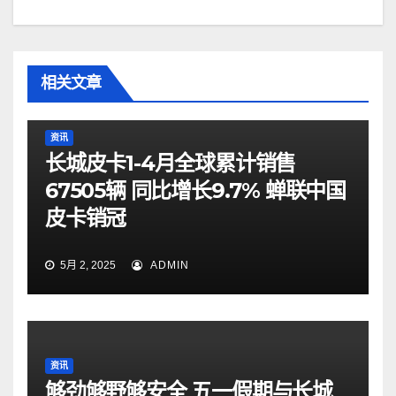
相关文章
资讯
长城皮卡1-4月全球累计销售
67505辆 同比增长9.7% 蝉联中国
皮卡销冠
5月 2, 2025
ADMIN
资讯
够劲够野够安全 五一假期与长城