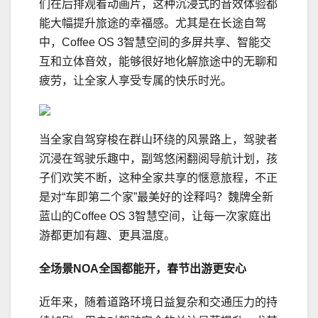
们在后排观看动画片，这种沉浸式的音效体验都
能大幅提升旅途的幸福感。尤其是在长途自驾
中，Coffee OS 3智慧空间的多屏共享、智能交
互和立体音效，能够很好地化解旅途中的无聊和
疲劳，让全家人享受专属的快乐时光。
当全家自驾穿梭在群山环绕的风景路上，驾驶者
沉浸在驾驶乐趣中，副驾悠闲翻阅导航计划，孩
子们欢笑不断，这种全家共享的惬意旅程，不正
是对“车即第二个家”最美好的诠释吗？魏牌全新
蓝山的Coffee OS 3智慧空间，让每一次家庭出
游都更加有趣、更具温度。
全场景NOA全国都能开，
春节出游更安心
近年来，随着道路环境日益复杂和交通压力的持