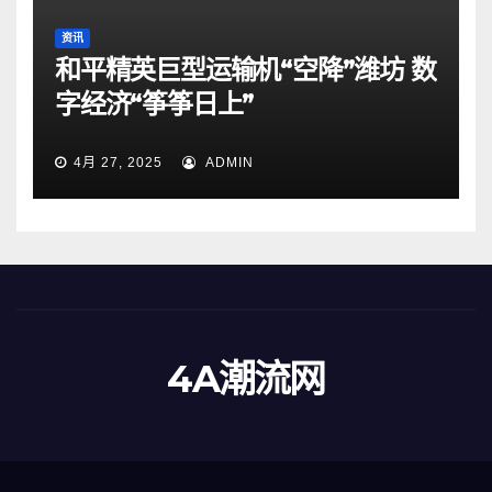
资讯
和平精英巨型运输机“空降”潍坊 数
字经济“筝筝日上”
4月 27, 2025
ADMIN
4A潮流网