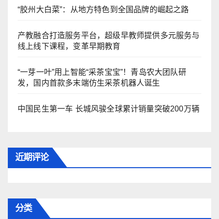
“胶州大白菜”：从地方特色到全国品牌的崛起之路
产教融合打造服务平台，超级早教师提供多元服务与
线上线下课程，变革早期教育
“一芽一叶”用上智能“采茶宝宝”！青岛农大团队研
发，国内首款多末端仿生采茶机器人诞生
中国民生第一车 长城风骏全球累计销量突破200万辆
近期评论
分类