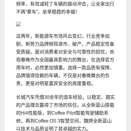
频率，有效减轻了车辆的振动冲击，让全家出行
不再“晕车”，坐享稳稳的幸福！
这两年，新能源车市场风云变幻，行业竞争加
剧，新势力品牌频现退市、破产，产品稳定性备
受质疑。面对消费者对安全与可靠性的担忧，央
视春晚作为全国最具影响力的舞台，在选择官方
用车时，必然更加慎重。选择一款品质有保障、
品牌值得信赖的车辆，不仅是对春晚舞台的负
责，更是对明星嘉宾安全的高度重视。
长城汽车凭借30余年的造车经验，以稳定、踏实
的产品理念赢得了市场的信任。从全新蓝山搭载
的Hi4性能版，到Coffee Pilot智能驾驶辅助系
统，再到Coffee OS 3智慧空间，魏牌全新蓝山
以技术与品质证明了其卓越的实力。