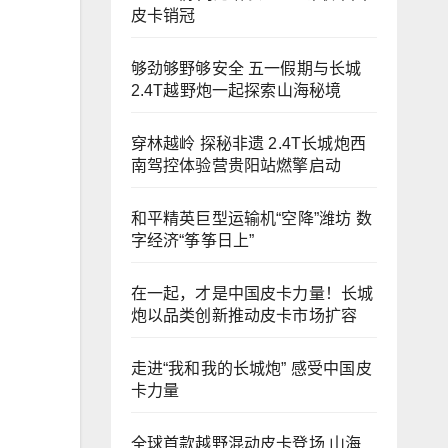
皮卡销冠
够劲够野够安全 五一假期与长城
2.4T越野炮一起探索山海秘境
穿林越岭 探秘非遗 2.4T长城炮西
南驾控体验营贵阳站燃擎启动
和平精英巨型运输机“空降”潍坊 数
字经济“筝筝日上”
在一起，才是中国皮卡力量！长城
炮以品类创新推动皮卡市场扩容
走进“我和我的长城炮” 感受中国皮
卡力量
全球首款越野混动皮卡登场 山海