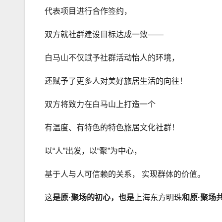
代表项目进行合作签约，
双方就社群建设目标达成一致——
白马山不仅赋予社群活动怡人的环境，
还赋予了更多人对美好旅居生活的向往！
双方将致力在白马山上打造一个
有温度、有特色的特色旅居文化社群！
以“人”出发，以“聚”为中心，
基于人与人可信赖的关系， 实现群体的价值。
这
是原
·
聚场的
初心
，也是
上海东方明珠
和原
·
聚场