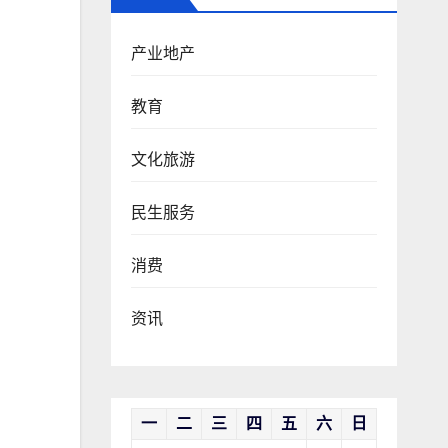
产业地产
教育
文化旅游
民生服务
消费
资讯
一
二
三
四
五
六
日