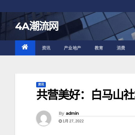
跳
至
内
4A潮流网
容
资讯
产业地产
教育
消费
资讯
共营美好：白马山社
By
admin
1月 27, 2022