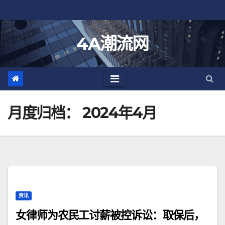
跳
至
内
4A潮流网
容
月度归档：
2024年4月
资讯
女律师为农民工讨薪被控诉讼：取保后，