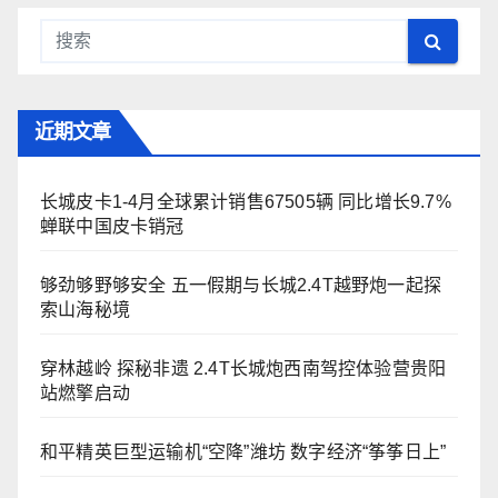
近期文章
长城皮卡1-4月全球累计销售67505辆 同比增长9.7%
蝉联中国皮卡销冠
够劲够野够安全 五一假期与长城2.4T越野炮一起探
索山海秘境
穿林越岭 探秘非遗 2.4T长城炮西南驾控体验营贵阳
站燃擎启动
和平精英巨型运输机“空降”潍坊 数字经济“筝筝日上”